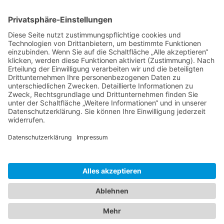
Großer Winkel 2
06449 Aschersleben
OT Mehringen
Links & Rechte
Datenschutzerklärung
Haftungsausschluss
Impressum
Satzung
Kontakt
mehringen.de
2026 © Kultur- und Heimatverein Mehringen e. V.
Vervielfältigungen nur mit unserer Genehmigung