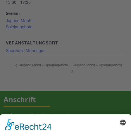
15:30 - 17:30
Serien:
Jugend Mobil –
Spielangebote
VERANSTALTUNGSORT
Sporthalle Mehringen
Jugend Mobil – Spielangebote
Jugend Mobil – Spielangebote
Anschrift
Kultur- und Heimatverein
Mehringen e. V.